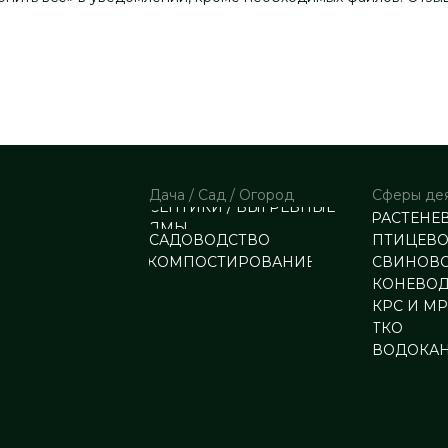
Дача / Сад / Огород
Сферы де
СЕПТИКИ / ВЫГРЕБНЫЕ
РАСТЕНЕ
ЯМЫ
САДОВОДСТВО
ПТИЦЕВ
КОМПОСТИРОВАНИЕ
СВИНОВ
КОНЕВО
КРС И М
ТКО
ВОДОКА