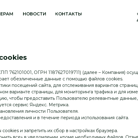
НЕРАМ
НОВОСТИ
КОНТАКТЫ
cookies
62101001, ОГРН 1187627019711) (далее – Компания) осуще
рает обезличенные данные с помощью файлов cookies.
тики посещений сайта, для отслеживания вариантов страниц
ином варианте страницы, для мониторинга трафика и для изм
ю, чтобы предоставить Пользователю релевантные данные, т
уется сервис Яндекс. Метрика.
тановления личности Пользователя.
едоставления и в течение периода использования сайта.
cookies и запретить их сбор в настройках браузера.
нить все» в уведомлении, кроме необходимых файлов. Отзыв 